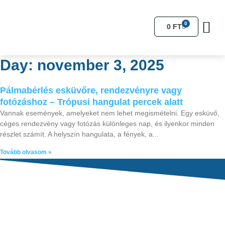
0
0
FT
Kertész
Day: november 3, 2025
Pálmabérlés esküvőre, rendezvényre vagy
fotózáshoz – Trópusi hangulat percek alatt
Vannak események, amelyeket nem lehet megismételni. Egy esküvő,
céges rendezvény vagy fotózás különleges nap, és ilyenkor minden
részlet számít. A helyszín hangulata, a fények, a
Tovább olvasom »