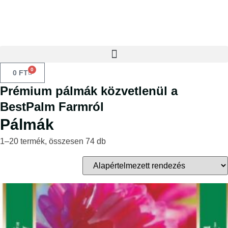
0
0
FT
Prémium pálmák közvetlenül a
BestPalm Farmról
Pálmák
1–20 termék, összesen 74 db