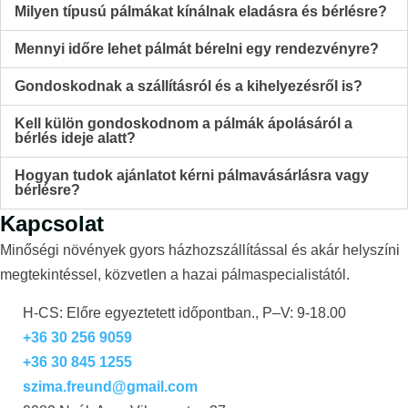
Milyen típusú pálmákat kínálnak eladásra és bérlésre?
Mennyi időre lehet pálmát bérelni egy rendezvényre?
Gondoskodnak a szállításról és a kihelyezésről is?
Kell külön gondoskodnom a pálmák ápolásáról a
bérlés ideje alatt?
Hogyan tudok ajánlatot kérni pálmavásárlásra vagy
bérlésre?
Kapcsolat
Minőségi növények gyors házhozszállítással és akár helyszíni
megtekintéssel, közvetlen a hazai pálmaspecialistától.
H-CS: Előre egyeztetett időpontban., P–V: 9-18.00
+36 30 256 9059
+36 30 845 1255
szima.freund@gmail.com