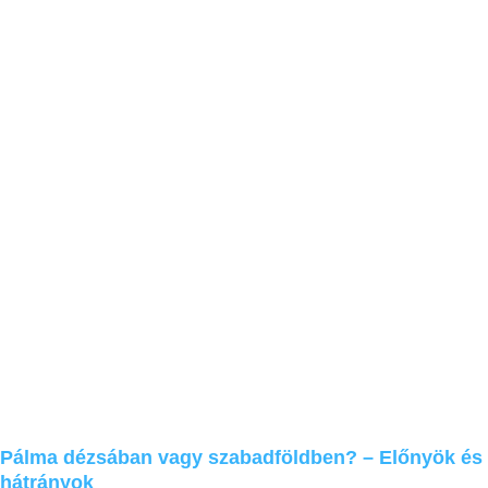
Pálma dézsában vagy szabadföldben? – Előnyök és
hátrányok