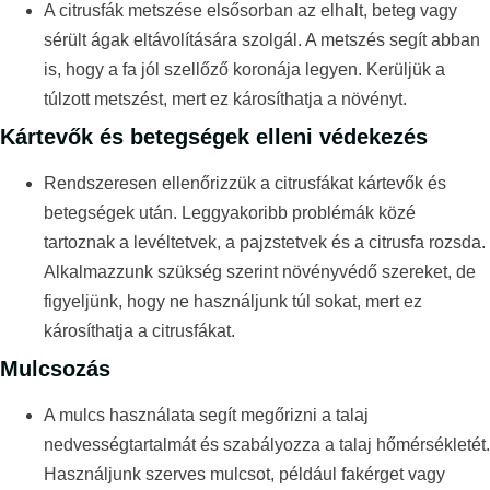
A citrusfák metszése elsősorban az elhalt, beteg vagy
sérült ágak eltávolítására szolgál. A metszés segít abban
is, hogy a fa jól szellőző koronája legyen. Kerüljük a
túlzott metszést, mert ez károsíthatja a növényt.
Kártevők és betegségek elleni védekezés
Rendszeresen ellenőrizzük a citrusfákat kártevők és
betegségek után. Leggyakoribb problémák közé
tartoznak a levéltetvek, a pajzstetvek és a citrusfa rozsda.
Alkalmazzunk szükség szerint növényvédő szereket, de
figyeljünk, hogy ne használjunk túl sokat, mert ez
károsíthatja a citrusfákat.
Mulcsozás
A mulcs használata segít megőrizni a talaj
nedvességtartalmát és szabályozza a talaj hőmérsékletét.
Használjunk szerves mulcsot, például fakérget vagy