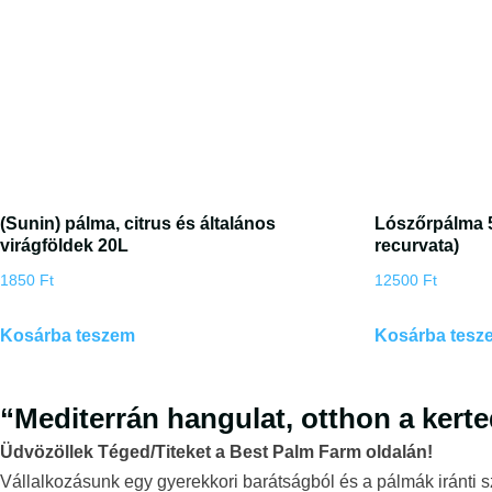
(Sunin) pálma, citrus és általános
Lószőrpálma 
virágföldek 20L
recurvata)
1850
Ft
12500
Ft
Kosárba teszem
Kosárba tesz
“Mediterrán hangulat, otthon a kert
Üdvözöllek Téged/Titeket a Best Palm Farm oldalán!
Vállalkozásunk egy gyerekkori barátságból és a pálmák iránti 