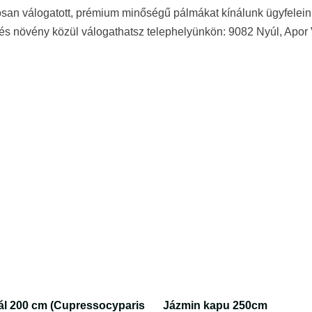
osan válogatott, prémium minőségű pálmákat kínálunk ügyfelei
és növény közül válogathatsz telephelyünkön: 9082 Nyúl, Apor 
rál 200 cm (Cupressocyparis
Jázmin kapu 250cm