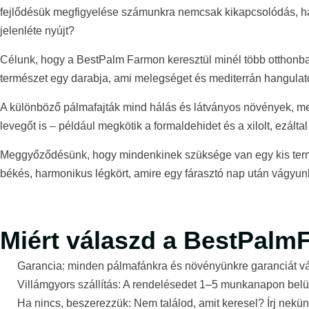
fejlődésük megfigyelése számunkra nemcsak kikapcsolódás, hane
jelenléte nyújt?
Célunk, hogy a BestPalm Farmon keresztül minél több otthonba
természet egy darabja, ami melegséget és mediterrán hangulat
A különböző pálmafajták mind hálás és látványos növények, mel
levegőt is – például megkötik a formaldehidet és a xilolt, ezált
Meggyőződésünk, hogy mindenkinek szüksége van egy kis term
békés, harmonikus légkört, amire egy fárasztó nap után vágyun
Miért válaszd a BestPalm
Garancia: minden pálmafánkra és növényünkre garanciát vá
Villámgyors szállítás: A rendelésedet 1–5 munkanapon belül
Ha nincs, beszerezzük: Nem találod, amit keresel? Írj nekün