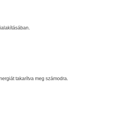
ialakításában.
energiát takarítva meg számodra.