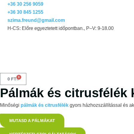
+36 30 256 9059
+36 30 845 1255
szima.freund@gmail.com
H-CS: Előre egyeztetett időpontban., P–V: 9-18.00
0
0
FT
Pálmák és citrusfélék 
Minőségi
pálmák és citrusfélék
gyors házhozszállítással és ak
MUTASD A PÁLMÁKAT