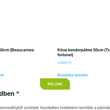
50cm (Beaucarnea
Kínai kenderpálma 50cm (T
fortunei)
12500
Ft
em
Kosárba teszem
RÓLUNK
edben “
szenvedélyből született. Kezdetben hobbiként neveltük a pálmá