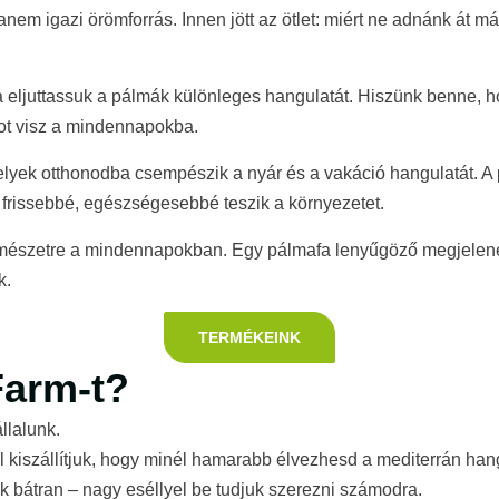
m igazi örömforrás. Innen jött az ötlet: miért ne adnánk át má
 eljuttassuk a pálmák különleges hangulatát. Hiszünk benne, 
ot visz a mindennapokba.
yek otthonodba csempészik a nyár és a vakáció hangulatát. A pá
al frissebbé, egészségesebbé teszik a környezetet.
észetre a mindennapokban. Egy pálmafa lenyűgöző megjelenése
k.
TERMÉKEINK
Farm-t?
llalunk.
 kiszállítjuk, hogy minél hamarabb élvezhesd a mediterrán han
k bátran – nagy eséllyel be tudjuk szerezni számodra.