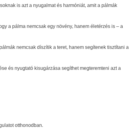
soknak is azt a nyugalmat és harmóniát, amit a pálmák
hogy a pálma nemcsak egy növény, hanem életérzés is – a
lmák nemcsak díszítik a teret, hanem segítenek tisztítani a
 és nyugtató kisugárzása segíthet megteremteni azt a
gulatot otthonodban.