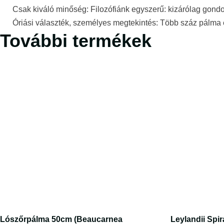
Csak kiváló minőség: Filozófiánk egyszerű: kizárólag gond
Óriási választék, személyes megtekintés: Több száz pálma 
További termékek
Lószőrpálma 50cm (Beaucarnea
Leylandii Spi