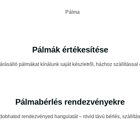
Pálmák értékesítése
rásálló pálmákat kínálunk saját készletről, házhoz szállítássa
Pálmabérlés rendezvényekre
dobhatod rendezvényed hangulatát – rövid távú bérlés, szállítás