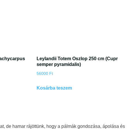
rachycarpus
Leylandii Totem Oszlop 250 cm (Cupr
semper pyramidalis)
56000
Ft
Kosárba teszem
kat, de hamar rájöttünk, hogy a pálmák gondozása, ápolása és