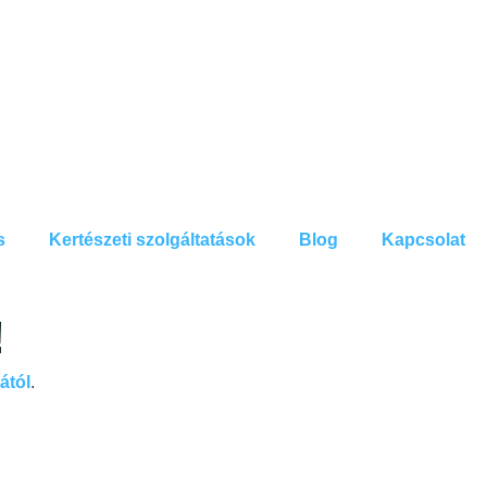
s
Kertészeti szolgáltatások
Blog
Kapcsolat
!
ától
.