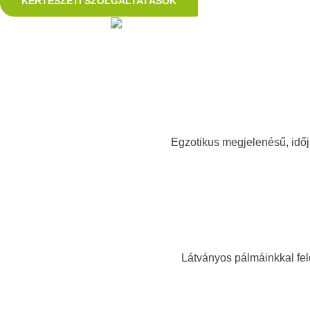
KERTÉSZETI SZOLGÁLTATÁSOK
Egzotikus megjelenésű, időjá
Látványos pálmáinkkal fel