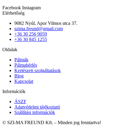
Facebook
Instagram
Elérhetőség
9082 Nyúl, Apor Vilmos utca 37.
szima.freund@gmail.com
+36 30 256 9059
+36 30 845 1255
Oldalak
Pálmák
Pálmabérlés
Kertészeti szolgáltatások
Blog
Kapcsolat
Információk
ÁSZF
Adatvédelmi tájékoztató
Szállítási információk
© SZI-MA FREUND Kft. – Minden jog fenntartva!