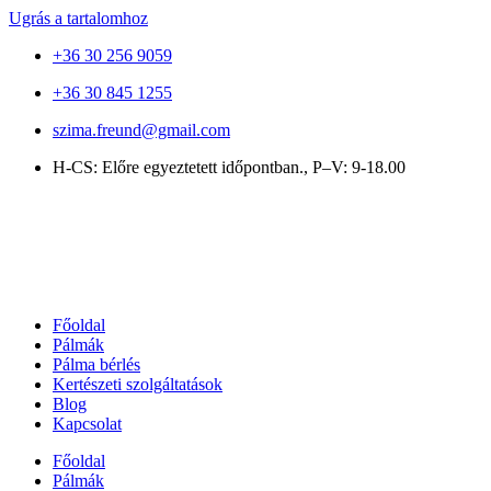
Ugrás a tartalomhoz
+36 30 256 9059
+36 30 845 1255
szima.freund@gmail.com
H-CS: Előre egyeztetett időpontban., P–V: 9-18.00
Főoldal
Pálmák
Pálma bérlés
Kertészeti szolgáltatások
Blog
Kapcsolat
Főoldal
Pálmák