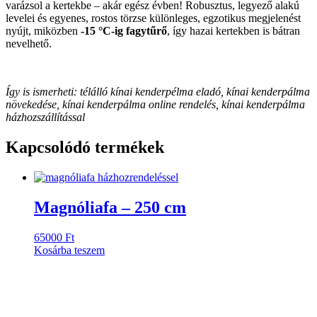
varázsol a kertekbe – akár egész évben! Robusztus, legyező alakú
levelei és egyenes, rostos törzse különleges, egzotikus megjelenést
nyújt, miközben
-15 °C-ig fagytűrő
, így hazai kertekben is bátran
nevelhető.
Így is ismerheti: télálló kínai kenderpélma eladó, kínai kenderpálma
növekedése, kínai kenderpálma online rendelés, kínai kenderpálma
házhozszállítással
Kapcsolódó termékek
Magnóliafa – 250 cm
65000
Ft
Kosárba teszem