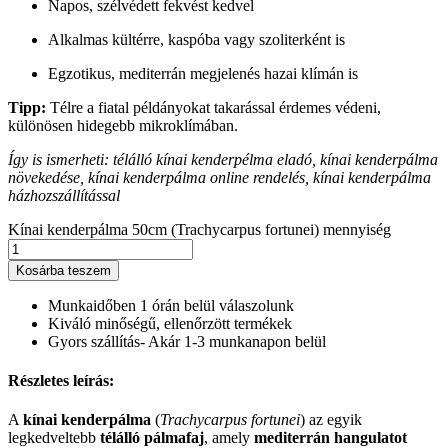
Napos, szélvédett fekvést kedvel
Alkalmas kültérre, kaspóba vagy szoliterként is
Egzotikus, mediterrán megjelenés hazai klímán is
Tipp:
Télre a fiatal példányokat takarással érdemes védeni,
különösen hidegebb mikroklímában.
Így is ismerheti: télálló kínai kenderpélma eladó, kínai kenderpálma
növekedése, kínai kenderpálma online rendelés, kínai kenderpálma
házhozszállítással
Kínai kenderpálma 50cm (Trachycarpus fortunei) mennyiség
Kosárba teszem
Munkaidőben 1 órán belül válaszolunk
Kiváló minőségű, ellenőrzött termékek
Gyors szállítás- Akár 1-3 munkanapon belül
Részletes leírás:
A
kínai kenderpálma
(
Trachycarpus fortunei
) az egyik
legkedveltebb
télálló pálmafaj
, amely
mediterrán hangulatot