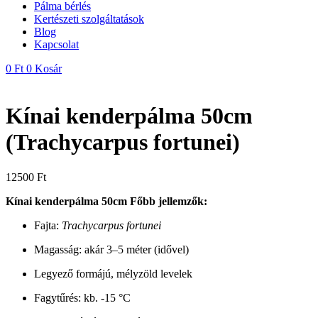
Pálma bérlés
Kertészeti szolgáltatások
Blog
Kapcsolat
0
Ft
0
Kosár
Kínai kenderpálma 50cm
(Trachycarpus fortunei)
12500
Ft
Kínai kenderpálma 50cm Főbb jellemzők:
Fajta:
Trachycarpus fortunei
Magasság: akár 3–5 méter (idővel)
Legyező formájú, mélyzöld levelek
Fagytűrés: kb. -15 °C