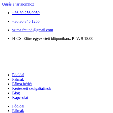
Ugrás a tartalomhoz
+36 30 256 9059
+36 30 845 1255
szima.freund@gmail.com
H-CS: Előre egyeztetett időpontban., P–V: 9-18.00
Főoldal
Pálmák
Pálma bérlés
Kertészeti szolgáltatások
Blog
Kapcsolat
Főoldal
Pálmák