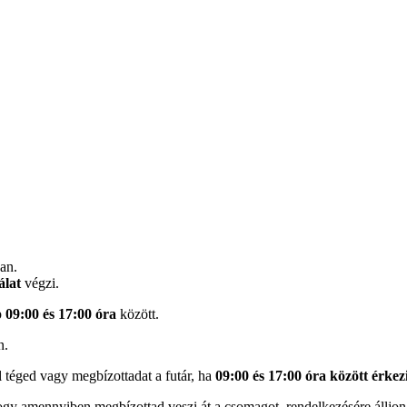
an.
álat
végzi.
p
09:00 és 17:00 óra
között.
n.
l téged vagy megbízottadat a futár, ha
09:00 és 17:00 óra között érkez
hogy amennyiben megbízottad veszi át a csomagot, rendelkezésére álljo