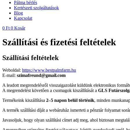
Pálma bérlés
Kertészeti szolgáltatások
Blog
Kapcsolat
0
Ft
0
Kosár
Szállítási és fizetési feltételek
Szállítási feltételek
Weboldal:
https://www.bestpalmfarm.hu
E-mail:
szimafreund@gmail.com
A leadott megrendelésről visszaigazolást küldünk elektronikus formáb
A megrendelést követően a csomagok kiszállítását a
GLS Futárszolg
Termékeink kiszállítása
2–5 napon belül történik
, minden munkana
A termék szállítási díját a webáruház ismerteti a pénztár folyamat sorá
Javasoljuk, hogy olyan szállítási címet adj meg, ahol biztosan megtalá
Amennyiben utánvétes fizetést választasz, kérjük gondoskodj arról, 