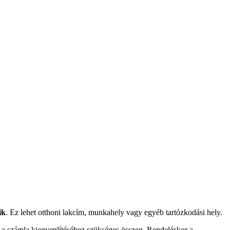
ik
. Ez lehet otthoni lakcím, munkahely vagy egyéb tartózkodási hely.
n a számla kiegyenlítéséhez szükséges összeg. Rendeléskor a