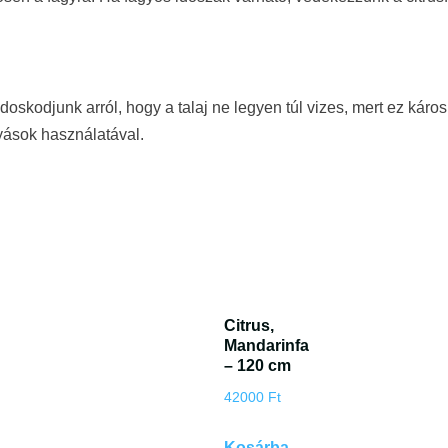
ndoskodjunk arról, hogy a talaj ne legyen túl vizes, mert ez káro
yások használatával.
Citrus,
Mandarinfa
– 120 cm
42000
Ft
Kosárba