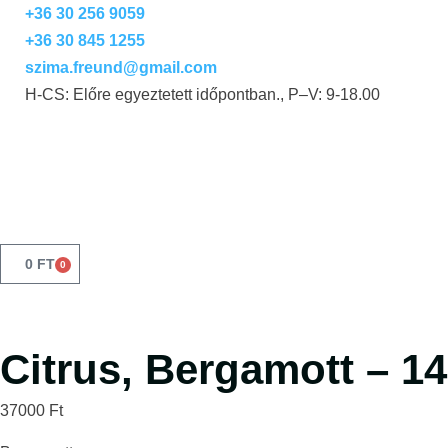
+36 30 256 9059
+36 30 845 1255
szima.freund@gmail.com
H-CS: Előre egyeztetett időpontban., P–V: 9-18.00
0
FT
0
Citrus, Bergamott – 1
37000
Ft