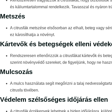
Rendszeresen trágyázzuk a citrusfákat, hogy biztosítsuk 
és káliumtartalommal rendelkezik. Tavasszal és nyáron tr
Metszés
A citrusfák metszése elsősorban az elhalt, beteg vagy sérül
ez károsíthatja a növényt.
Kártevők és betegségek elleni védek
Rendszeresen ellenőrizzük a citrusfákat kártevők és bete
szerint növényvédő szereket, de figyeljünk, hogy ne használ
Mulcsozás
A mulcs használata segít megőrizni a talaj nedvességtarta
citrusfa tövében.
Védelem szélsőséges időjárás ellen
A citrusfák érzékenyek lehetnek a hideg időjárásra, külön