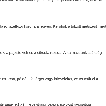
usfáknak szánt műtrágyát, amely magasabb nitrogén-, foszfor-
a jól szellőző koronája legyen. Kerüljük a túlzott metszést, mert
ek, a pajzstetvek és a citrusfa rozsda. Alkalmazzunk szükség
ulcsot, például fakérget vagy faleveleket, és terítsük el a
ák ellen, például takarással, vagy a fák köré szalmával