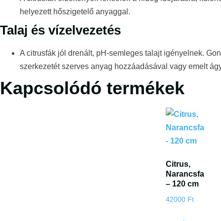
helyezett hőszigetelő anyaggal.
Talaj és vízelvezetés
A citrusfák jól drenált, pH-semleges talajt igényelnek. Go
szerkezetét szerves anyag hozzáadásával vagy emelt ág
Kapcsolódó termékek
Citrus,
Narancsfa
– 120 cm
42000
Ft