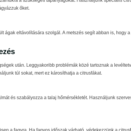
számukra a szükséges tápanyagokat. Használjunk speciális citr
ágyázzuk őket.
t ágak eltávolítására szolgál. A metszés segít abban is, hogy a f
ezés
gségek után. Leggyakoribb problémák közé tartoznak a levéltetv
junk túl sokat, mert ez károsíthatja a citrusfákat.
lmát és szabályozza a talaj hőmérsékletét. Használjunk szerves m
ösen a fagyra. Ha fagyos időszak várható, védekezzünk a citrusf