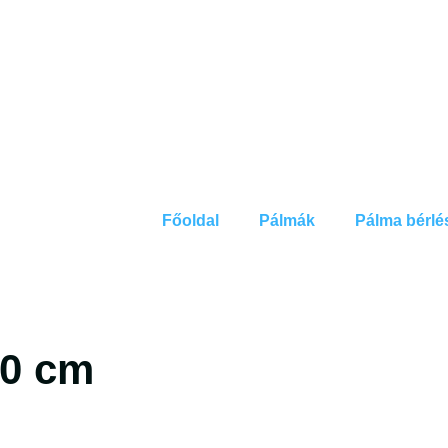
Főoldal
Pálmák
Pálma bérlé
40 cm