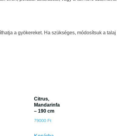
síthatja a gyökereket. Ha szükséges, módosítsuk a talaj
Citrus,
Mandarinfa
– 190 cm
79000
Ft
Kosárba