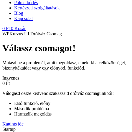
Pálma bérlés
Kertészeti szolgáltatások
Blog
Kapcsolat
0
Ft
0
Kosár
WPKurzus UI Drótváz Csomag
Válassz csomagot!
Mutasd be a problémát, amit megoldasz, emeld ki a célközönséget,
bizonyítékaidat vagy egy előnyöd, funkciód.
Ingyenes
0 Ft
Válogasd össze kedvenc szakaszaid drótváz csomagunkból!
Első funkció, előny
Második probléma
Harmadik megoldás
Kattints ide
Startup