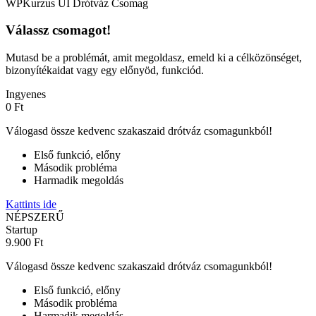
WPKurzus UI Drótváz Csomag
Válassz csomagot!
Mutasd be a problémát, amit megoldasz, emeld ki a célközönséget,
bizonyítékaidat vagy egy előnyöd, funkciód.
Ingyenes
0 Ft
Válogasd össze kedvenc szakaszaid drótváz csomagunkból!
Első funkció, előny
Második probléma
Harmadik megoldás
Kattints ide
NÉPSZERŰ
Startup
9.900 Ft
Válogasd össze kedvenc szakaszaid drótváz csomagunkból!
Első funkció, előny
Második probléma
Harmadik megoldás