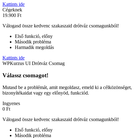
Kattints ide
Cégeknek
19.900 Ft
Válogasd össze kedvenc szakaszaid drótváz csomagunkból!
Első funkció, előny
Második probléma
Harmadik megoldás
Kattints ide
WPKurzus UI Drótváz Csomag
Válassz csomagot!
Mutasd be a problémát, amit megoldasz, emeld ki a célközönséget,
bizonyítékaidat vagy egy előnyöd, funkciód.
Ingyenes
0 Ft
Válogasd össze kedvenc szakaszaid drótváz csomagunkból!
Első funkció, előny
Második probléma