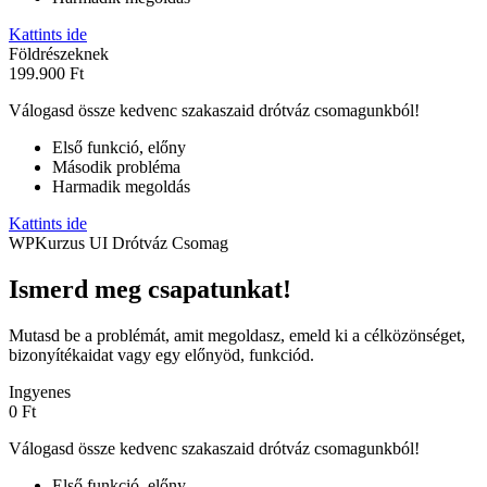
Kattints ide
Földrészeknek
199.900 Ft
Válogasd össze kedvenc szakaszaid drótváz csomagunkból!
Első funkció, előny
Második probléma
Harmadik megoldás
Kattints ide
WPKurzus UI Drótváz Csomag
Ismerd meg csapatunkat!
Mutasd be a problémát, amit megoldasz, emeld ki a célközönséget,
bizonyítékaidat vagy egy előnyöd, funkciód.
Ingyenes
0 Ft
Válogasd össze kedvenc szakaszaid drótváz csomagunkból!
Első funkció, előny