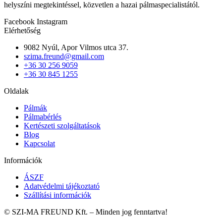
helyszíni megtekintéssel, közvetlen a hazai pálmaspecialistától.
Facebook
Instagram
Elérhetőség
9082 Nyúl, Apor Vilmos utca 37.
szima.freund@gmail.com
+36 30 256 9059
+36 30 845 1255
Oldalak
Pálmák
Pálmabérlés
Kertészeti szolgáltatások
Blog
Kapcsolat
Információk
ÁSZF
Adatvédelmi tájékoztató
Szállítási információk
© SZI-MA FREUND Kft. – Minden jog fenntartva!