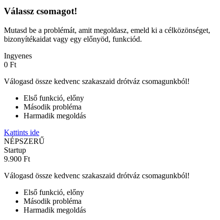
Válassz csomagot!
Mutasd be a problémát, amit megoldasz, emeld ki a célközönséget,
bizonyítékaidat vagy egy előnyöd, funkciód.
Ingyenes
0 Ft
Válogasd össze kedvenc szakaszaid drótváz csomagunkból!
Első funkció, előny
Második probléma
Harmadik megoldás
Kattints ide
NÉPSZERŰ
Startup
9.900 Ft
Válogasd össze kedvenc szakaszaid drótváz csomagunkból!
Első funkció, előny
Második probléma
Harmadik megoldás