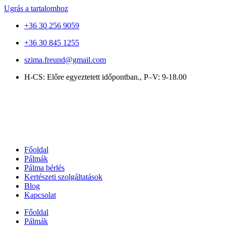
Ugrás a tartalomhoz
+36 30 256 9059
+36 30 845 1255
szima.freund@gmail.com
H-CS: Előre egyeztetett időpontban., P–V: 9-18.00
Főoldal
Pálmák
Pálma bérlés
Kertészeti szolgáltatások
Blog
Kapcsolat
Főoldal
Pálmák