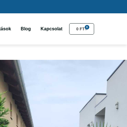
0
atások
Blog
Kapcsolat
0
FT