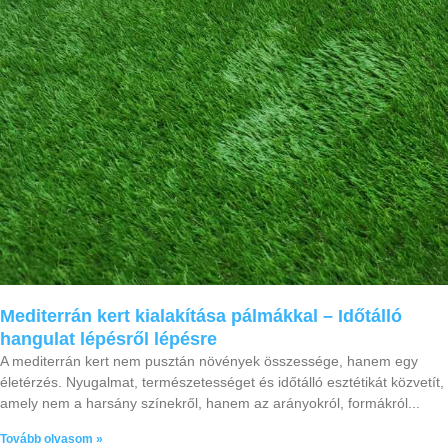
Mediterrán kert kialakítása pálmákkal – Időtálló
hangulat lépésről lépésre
A mediterrán kert nem pusztán növények összessége, hanem egy
életérzés. Nyugalmat, természetességet és időtálló esztétikát közvetít,
amely nem a harsány színekről, hanem az arányokról, formákról
Tovább olvasom »