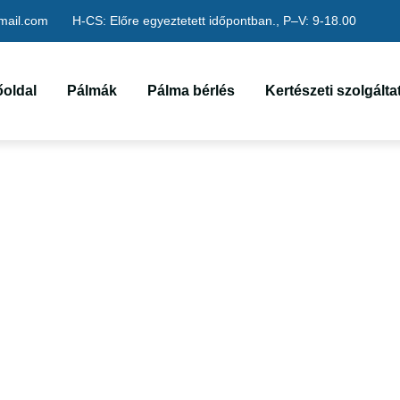
mail.com
H-CS: Előre egyeztetett időpontban., P–V: 9-18.00
őoldal
Pálmák
Pálma bérlés
Kertészeti szolgált