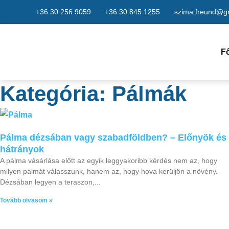
+36 30 256 9059
+36 30 845 1255
szima.freund@g
F
Kategória: Pálmák
Pálma dézsában vagy szabadföldben? – Előnyök és
hátrányok
A pálma vásárlása előtt az egyik leggyakoribb kérdés nem az, hogy
milyen pálmát válasszunk, hanem az, hogy hova kerüljön a növény.
Dézsában legyen a teraszon,
Tovább olvasom »