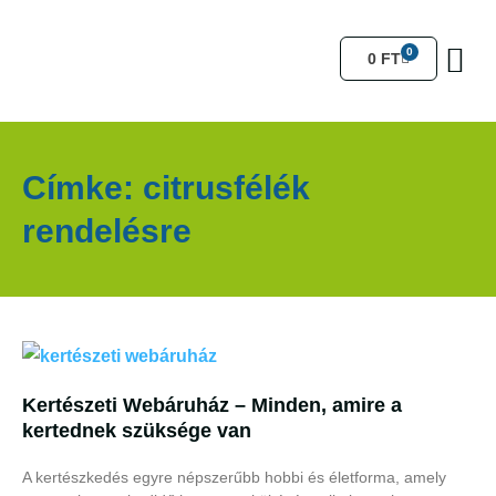
0
0
FT
Kertész
Címke: citrusfélék
rendelésre
Kertészeti Webáruház – Minden, amire a
kertednek szüksége van
A kertészkedés egyre népszerűbb hobbi és életforma, amely