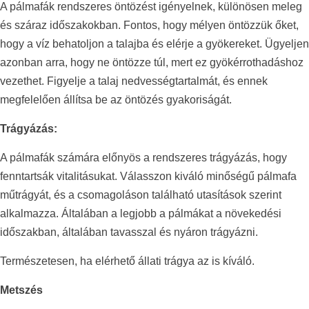
A pálmafák rendszeres öntözést igényelnek, különösen meleg
és száraz időszakokban. Fontos, hogy mélyen öntözzük őket,
hogy a víz behatoljon a talajba és elérje a gyökereket. Ügyeljen
azonban arra, hogy ne öntözze túl, mert ez gyökérrothadáshoz
vezethet. Figyelje a talaj nedvességtartalmát, és ennek
megfelelően állítsa be az öntözés gyakoriságát.
Trágyázás:
A pálmafák számára előnyös a rendszeres trágyázás, hogy
fenntartsák vitalitásukat. Válasszon kiváló minőségű pálmafa
műtrágyát, és a csomagoláson található utasítások szerint
alkalmazza. Általában a legjobb a pálmákat a növekedési
időszakban, általában tavasszal és nyáron trágyázni.
Természetesen, ha elérhető állati trágya az is kíváló.
Metszés