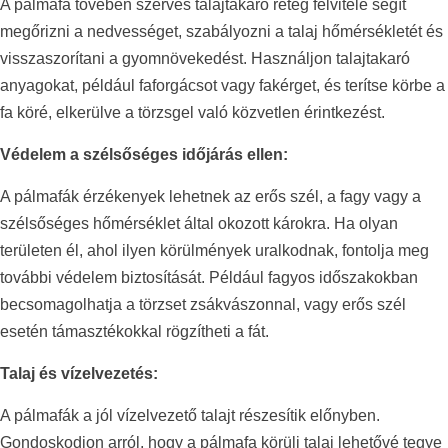
A pálmafa tövében szerves talajtakaró réteg felvitele segít
megőrizni a nedvességet, szabályozni a talaj hőmérsékletét és
visszaszorítani a gyomnövekedést. Használjon talajtakaró
anyagokat, például faforgácsot vagy fakérget, és terítse körbe a
fa köré, elkerülve a törzsgel való közvetlen érintkezést.
Védelem a szélsőséges időjárás ellen:
A pálmafák érzékenyek lehetnek az erős szél, a fagy vagy a
szélsőséges hőmérséklet által okozott károkra. Ha olyan
területen él, ahol ilyen körülmények uralkodnak, fontolja meg
további védelem biztosítását. Például fagyos időszakokban
becsomagolhatja a törzset zsákvászonnal, vagy erős szél
esetén támasztékokkal rögzítheti a fát.
Talaj és vízelvezetés:
A pálmafák a jól vízelvezető talajt részesítik előnyben.
Gondoskodjon arról, hogy a pálmafa körüli talaj lehetővé tegye