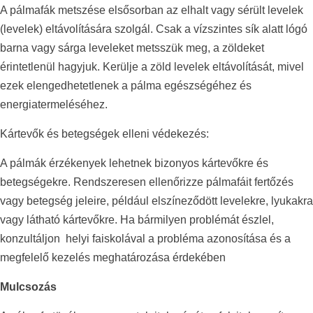
A pálmafák metszése elsősorban az elhalt vagy sérült levelek
(levelek) eltávolítására szolgál. Csak a vízszintes sík alatt lógó
barna vagy sárga leveleket metsszük meg, a zöldeket
érintetlenül hagyjuk. Kerülje a zöld levelek eltávolítását, mivel
ezek elengedhetetlenek a pálma egészségéhez és
energiatermeléséhez.
Kártevők és betegségek elleni védekezés:
A pálmák érzékenyek lehetnek bizonyos kártevőkre és
betegségekre. Rendszeresen ellenőrizze pálmafáit fertőzés
vagy betegség jeleire, például elszíneződött levelekre, lyukakra
vagy látható kártevőkre. Ha bármilyen problémát észlel,
konzultáljon
helyi faiskolával a probléma azonosítása és a
megfelelő kezelés meghatározása érdekében
Mulcsozás