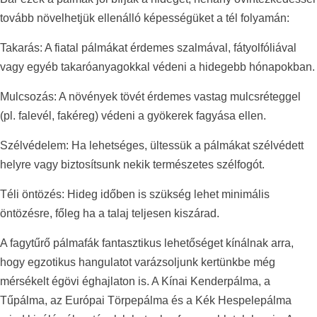
tovább növelhetjük ellenálló képességüket a tél folyamán:
Takarás: A fiatal pálmákat érdemes szalmával, fátyolfóliával
vagy egyéb takaróanyagokkal védeni a hidegebb hónapokban.
Mulcsozás: A növények tövét érdemes vastag mulcsréteggel
(pl. falevél, fakéreg) védeni a gyökerek fagyása ellen.
Szélvédelem: Ha lehetséges, ültessük a pálmákat szélvédett
helyre vagy biztosítsunk nekik természetes szélfogót.
Téli öntözés: Hideg időben is szükség lehet minimális
öntözésre, főleg ha a talaj teljesen kiszárad.
A fagytűrő pálmafák fantasztikus lehetőséget kínálnak arra,
hogy egzotikus hangulatot varázsoljunk kertünkbe még
mérsékelt égövi éghajlaton is. A Kínai Kenderpálma, a
Tűpálma, az Európai Törpepálma és a Kék Hespelepálma