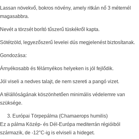
Lassan növekvő, bokros növény, amely ritkán nő 3 méternél
magasabbra.
Nevét a törzsét borító tűszerű tüskékről kapta.
Sötétzöld, legyezőszerű levelei dús megjelenést biztosítanak.
Gondozása:
Árnyékosabb és félárnyékos helyeken is jól fejlődik.
Jól viseli a nedves talajt, de nem szereti a pangó vizet.
A télállóságának köszönhetően minimális védelemre van
szüksége.
Európai Törpepálma (Chamaerops humilis)
Ez a pálma Közép- és Dél-Európa mediterrán régióiból
származik, de -12°C-ig is elviseli a hideget.