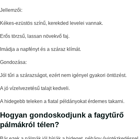
Jellemzői:
Kékes-ezüstös színű, kerekded levelei vannak.
Erős törzsű, lassan növekvő faj.
Imádja a napfényt és a száraz klímát.
Gondozása:
Jól tűri a szárazságot, ezért nem igényel gyakori öntözést.
A jó vízelvezetésű talajt kedveli.
A hidegebb teleken a fiatal példányokat érdemes takarni.
Hogyan gondoskodjunk a fagytűrő
pálmákról télen?
Bár ezek a pálmák jól bírják a hideget, néhány óvintézkedéssel