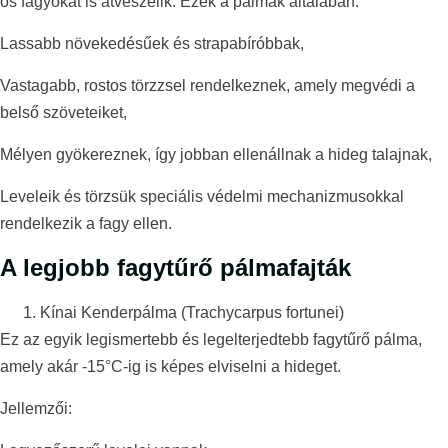
os fagyokat is átvészelik. Ezek a pálmák általában:
Lassabb növekedésűek és strapabíróbbak,
Vastagabb, rostos törzzsel rendelkeznek, amely megvédi a
belső szöveteiket,
Mélyen gyökereznek, így jobban ellenállnak a hideg talajnak,
Leveleik és törzsük speciális védelmi mechanizmusokkal
rendelkezik a fagy ellen.
A legjobb fagytűrő pálmafajták
Kínai Kenderpálma (Trachycarpus fortunei)
Ez az egyik legismertebb és legelterjedtebb fagytűrő pálma,
amely akár -15°C-ig is képes elviselni a hideget.
Jellemzői: