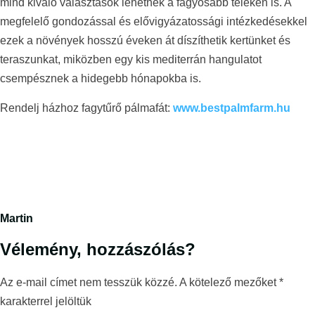
mind kiváló választások lehetnek a fagyosabb teleken is. A
megfelelő gondozással és elővigyázatossági intézkedésekkel
ezek a növények hosszú éveken át díszíthetik kertünket és
teraszunkat, miközben egy kis mediterrán hangulatot
csempésznek a hidegebb hónapokba is.
Rendelj házhoz fagytűrő pálmafát:
www.bestpalmfarm.hu
Martin
Vélemény, hozzászólás?
Az e-mail címet nem tesszük közzé.
A kötelező mezőket
*
karakterrel jelöltük