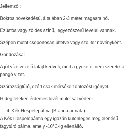
Jellemzői:
Bokros növekedésű, általában 2-3 méter magasra nő.
Ezüstös vagy zöldes színű, legyezőszerű levelei vannak.
Szépen mutat csoportosan ültetve vagy szoliter növényként.
Gondozása:
A jól vízelvezető talajt kedveli, mert a gyökerei nem szeretik a
pangó vizet.
Szárazságtűrő, ezért csak mérsékelt öntözést igényel.
Hideg teleken érdemes tövét mulccsal védeni.
Kék Hespelepálma (Brahea armata)
A Kék Hespelepálma egy igazán különleges megjelenésű
fagytűrő pálma, amely -10°C-ig ellenálló.