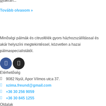
gyakran
Tovább olvasom »
Minőségi pálmák és citrusfélék gyors házhozszállítással és
akár helyszíni megtekintéssel, közvetlen a hazai
pálmaspecialistától.
Elérhetőség
9082 Nyúl, Apor Vilmos utca 37.
szima.freund@gmail.com
+36 30 256 9059
+36 30 845 1255
Oldalak