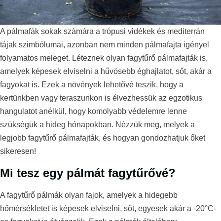
A pálmafák sokak számára a trópusi vidékek és mediterrán
tájak szimbólumai, azonban nem minden pálmafajta igényel
folyamatos meleget. Léteznek olyan fagytűrő pálmafajták is,
amelyek képesek elviselni a hűvösebb éghajlatot, sőt, akár a
fagyokat is. Ezek a növények lehetővé teszik, hogy a
kertünkben vagy teraszunkon is élvezhessük az egzotikus
hangulatot anélkül, hogy komolyabb védelemre lenne
szükségük a hideg hónapokban. Nézzük meg, melyek a
legjobb fagytűrő pálmafajták, és hogyan gondozhatjuk őket
sikeresen!
Mi tesz egy pálmát fagytűrővé?
A fagytűrő pálmák olyan fajok, amelyek a hidegebb
hőmérsékletet is képesek elviselni, sőt, egyesek akár a -20°C-