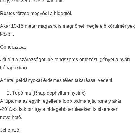
Legyezőszerű levelei vannak.
Rostos törzse megvédi a hidegtől.
Akár 10-15 méter magasra is megnőhet megfelelő körülmények
között.
Gondozása:
Jól tűri a szárazságot, de rendszeres öntözést igényel a nyári
hónapokban.
A fiatal példányokat érdemes télen takarással védeni.
Tűpálma (Rhapidophyllum hystrix)
A tűpálma az egyik legellenállóbb pálmafajta, amely akár
-20°C-ot is kibír, így a hidegebb területeken is sikeresen
nevelhető.
Jellemzői: