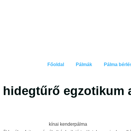
Főoldal
Pálmák
Pálma bérlé
 hidegtűrő egzotikum 