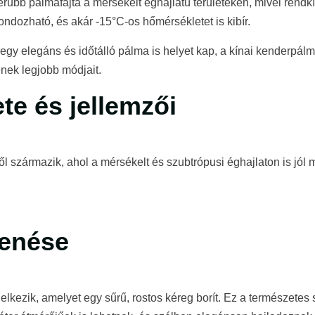
rűbb pálmafajta a mérsékelt éghajlatú területeken, mivel rendkí
ondozható, és akár -15°C-os hőmérsékletet is kibír.
n egy elegáns és időtálló pálma is helyet kap, a kínai kenderpá
nek legjobb módjait.
te és jellemzői
származik, ahol a mérsékelt és szubtrópusi éghajlaton is jól m
lenése
lkezik, amelyet egy sűrű, rostos kéreg borít. Ez a természetes 