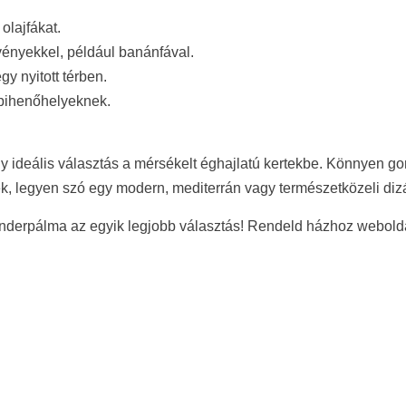
olajfákat.
ényekkel, például banánfával.
y nyitott térben.
 pihenőhelyeknek.
ideális választás a mérsékelt éghajlatú kertekbe. Könnyen gondo
k, legyen szó egy modern, mediterrán vagy természetközeli dizá
kenderpálma az egyik legjobb választás! Rendeld házhoz webold