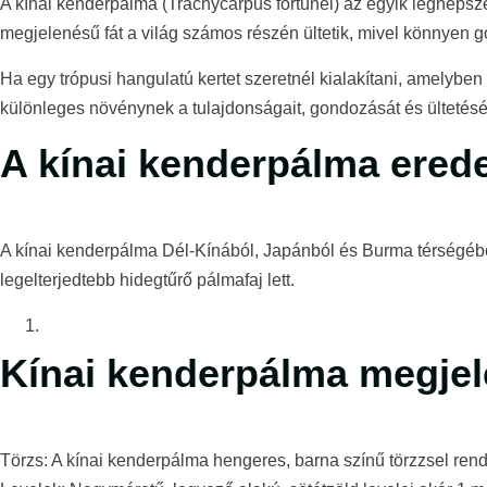
A kínai kenderpálma (Trachycarpus fortunei) az egyik legnépsze
megjelenésű fát a világ számos részén ültetik, mivel könnyen g
Ha egy trópusi hangulatú kertet szeretnél kialakítani, amelybe
különleges növénynek a tulajdonságait, gondozását és ültetésé
A kínai kenderpálma erede
A kínai kenderpálma Dél-Kínából, Japánból és Burma térségéből 
legelterjedtebb hidegtűrő pálmafaj lett.
Kínai kenderpálma megje
Törzs: A kínai kenderpálma hengeres, barna színű törzzsel rende