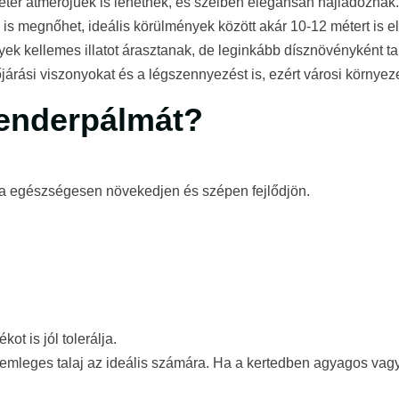
éter átmérőjűek is lehetnek, és szélben elegánsan hajladoznak.
is megnőhet, ideális körülmények között akár 10-12 métert is el
ek kellemes illatot árasztanak, de leginkább dísznövényként ta
járási viszonyokat és a légszennyezést is, ezért városi környeze
kenderpálmát?
ma egészségesen növekedjen és szépen fejlődjön.
ot is jól tolerálja.
emleges talaj az ideális számára. Ha a kertedben agyagos vagy 