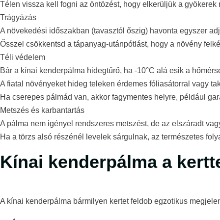
Télen vissza kell fogni az öntözést, hogy elkerüljük a gyökerek 
Trágyázás
A növekedési időszakban (tavasztól őszig) havonta egyszer adj
Ősszel csökkentsd a tápanyag-utánpótlást, hogy a növény felkés
Téli védelem
Bár a kínai kenderpálma hidegtűrő, ha -10°C alá esik a hőmérs
A fiatal növényeket hideg teleken érdemes fóliasátorral vagy ta
Ha cserepes pálmád van, akkor fagymentes helyre, például gar
Metszés és karbantartás
A pálma nem igényel rendszeres metszést, de az elszáradt vagy s
Ha a törzs alsó részénél levelek sárgulnak, az természetes fol
Kínai kenderpálma a kert
A kínai kenderpálma bármilyen kertet feldob egzotikus megjele