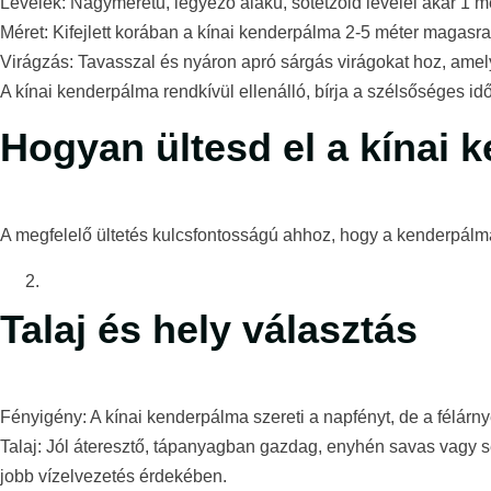
Levelek: Nagyméretű, legyező alakú, sötétzöld levelei akár 1 m
Méret: Kifejlett korában a kínai kenderpálma 2-5 méter magasra 
Virágzás: Tavasszal és nyáron apró sárgás virágokat hoz, amely
A kínai kenderpálma rendkívül ellenálló, bírja a szélsőséges idő
Hogyan ültesd el a kínai 
A megfelelő ültetés kulcsfontosságú ahhoz, hogy a kenderpál
Talaj és hely választás
Fényigény: A kínai kenderpálma szereti a napfényt, de a félárnyék
Talaj: Jól áteresztő, tápanyagban gazdag, enyhén savas vagy s
jobb vízelvezetés érdekében.