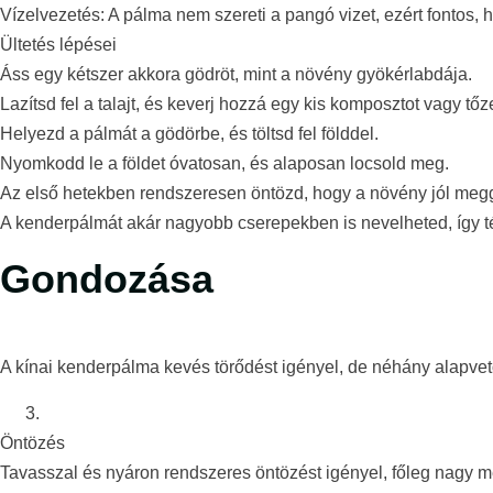
Vízelvezetés: A pálma nem szereti a pangó vizet, ezért fontos, 
Ültetés lépései
Áss egy kétszer akkora gödröt, mint a növény gyökérlabdája.
Lazítsd fel a talajt, és keverj hozzá egy kis komposztot vagy tőz
Helyezd a pálmát a gödörbe, és töltsd fel földdel.
Nyomkodd le a földet óvatosan, és alaposan locsold meg.
Az első hetekben rendszeresen öntözd, hogy a növény jól meg
A kenderpálmát akár nagyobb cserepekben is nevelheted, így 
Gondozása
A kínai kenderpálma kevés törődést igényel, de néhány alapve
Öntözés
Tavasszal és nyáron rendszeres öntözést igényel, főleg nagy 