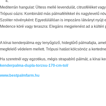
Mediterrán hangulat: Ültess mellé levendulát, citrusféléket vagy 
Trópusi oázis: Kombináld más pálmafélékkel és nagylevelű növ
Szoliter növényként: Egyedülállóan is impozáns látványt nyújt eg
Medence köré vagy teraszra: Elegáns megjelenést ad a kültéri
A kínai kenderpálma egy lenyűgöző, hidegtűrő pálmafajta, amely 
megfelelő védelem mellett. Trópusi hatást kölcsönöz a kertedne
Ha szeretnél egy egzotikus, mégis strapabíró pálmát, a kínai 
kenderpalma-dupla-torzsu-170-cm-tol/
www.bestpalmfarm.hu