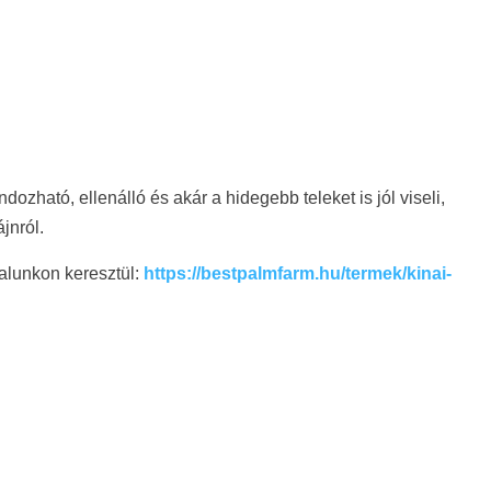
zható, ellenálló és akár a hidegebb teleket is jól viseli,
jnról.
alunkon keresztül:
https://bestpalmfarm.hu/termek/kinai-