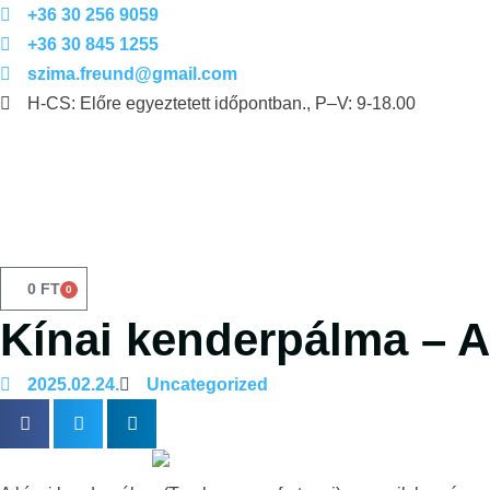
+36 30 256 9059
+36 30 845 1255
szima.freund@gmail.com
H-CS: Előre egyeztetett időpontban., P–V: 9-18.00
0
FT
0
Kínai kenderpálma – A
2025.02.24.
Uncategorized