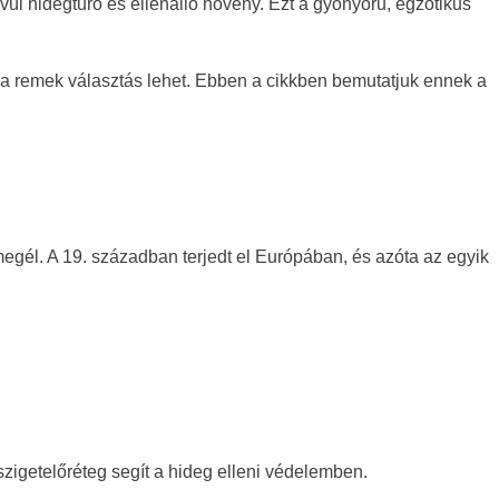
vül hidegtűrő és ellenálló növény. Ezt a gyönyörű, egzotikus
lma remek választás lehet. Ebben a cikkben bemutatjuk ennek a
egél. A 19. században terjedt el Európában, és azóta az egyik
szigetelőréteg segít a hideg elleni védelemben.