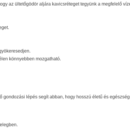
hogy az ültetőgödör aljára kavicsréteget tegyünk a megfelelő ví
eget.
gyökeresedjen.
télen könnyebben mozgatható.
tő gondozási lépés segít abban, hogy hosszú életű és egészsé
melegben.