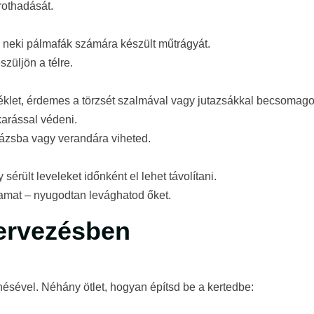
rothadását.
 neki pálmafák számára készült műtrágyát.
züljön a télre.
éklet, érdemes a törzsét szalmával vagy jutazsákkal becsomago
karással védeni.
ázsba vagy verandára viheted.
érült leveleket időnként el lehet távolítani.
yamat – nyugodtan levághatod őket.
tervezésben
nésével. Néhány ötlet, hogyan építsd be a kertedbe: