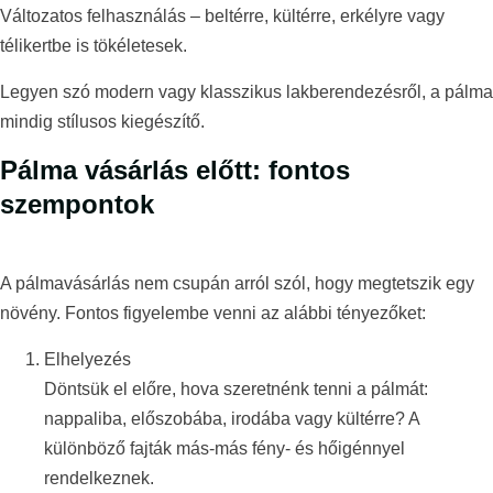
Változatos felhasználás – beltérre, kültérre, erkélyre vagy
télikertbe is tökéletesek.
Legyen szó modern vagy klasszikus lakberendezésről, a pálma
mindig stílusos kiegészítő.
Pálma vásárlás előtt: fontos
szempontok
A pálmavásárlás nem csupán arról szól, hogy megtetszik egy
növény. Fontos figyelembe venni az alábbi tényezőket:
Elhelyezés
Döntsük el előre, hova szeretnénk tenni a pálmát:
nappaliba, előszobába, irodába vagy kültérre? A
különböző fajták más-más fény- és hőigénnyel
rendelkeznek.