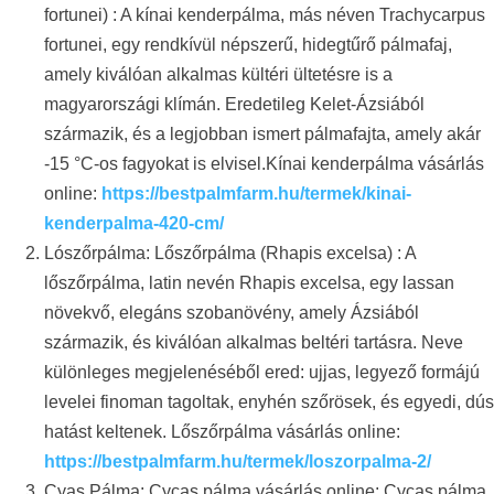
fortunei) : A kínai kenderpálma, más néven Trachycarpus
fortunei, egy rendkívül népszerű, hidegtűrő pálmafaj,
amely kiválóan alkalmas kültéri ültetésre is a
magyarországi klímán. Eredetileg Kelet-Ázsiából
származik, és a legjobban ismert pálmafajta, amely akár
-15 °C-os fagyokat is elvisel.Kínai kenderpálma vásárlás
online:
https://bestpalmfarm.hu/termek/kinai-
kenderpalma-420-cm/
Lószőrpálma: Lőszőrpálma (Rhapis excelsa) : A
lőszőrpálma, latin nevén Rhapis excelsa, egy lassan
növekvő, elegáns szobanövény, amely Ázsiából
származik, és kiválóan alkalmas beltéri tartásra. Neve
különleges megjelenéséből ered: ujjas, legyező formájú
levelei finoman tagoltak, enyhén szőrösek, és egyedi, dús
hatást keltenek. Lőszőrpálma vásárlás online:
https://bestpalmfarm.hu/termek/loszorpalma-2/
Cyas Pálma: Cycas pálma vásárlás online: Cycas pálma