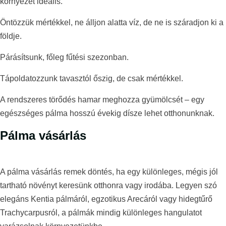
környezet ideális.
Öntözzük mértékkel, ne álljon alatta víz, de ne is száradjon ki a
földje.
Párásítsunk, főleg fűtési szezonban.
Tápoldatozzunk tavasztól őszig, de csak mértékkel.
A rendszeres törődés hamar meghozza gyümölcsét – egy
egészséges pálma hosszú évekig dísze lehet otthonunknak.
Pálma vásárlás
A pálma vásárlás remek döntés, ha egy különleges, mégis jól
tartható növényt keresünk otthonra vagy irodába. Legyen szó
elegáns Kentia pálmáról, egzotikus Arecáról vagy hidegtűrő
Trachycarpusról, a pálmák mindig különleges hangulatot