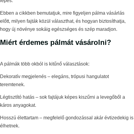
lépés.
Ebben a cikkben bemutatjuk, mire figyeljen pálma vásárlás
előtt, milyen fajták közül választhat, és hogyan biztosíthatja,
hogy új növénye sokáig egészséges és szép maradjon.
Miért érdemes pálmát vásárolni?
A pálmák több okból is kitűnő választások:
Dekoratív megjelenés – elegáns, trópusi hangulatot
teremtenek.
Légtisztító hatás – sok fajtájuk képes kiszűrni a levegőből a
káros anyagokat.
Hosszú élettartam – megfelelő gondozással akár évtizedekig is
élhetnek.