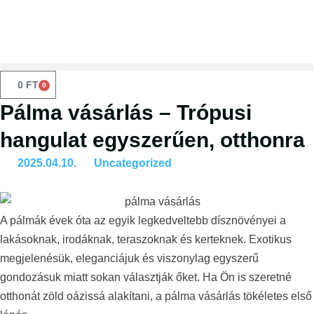
0
FT
0
Pálma vásárlás – Trópusi
hangulat egyszerűen, otthonra
2025.04.10.
Uncategorized
A pálmák évek óta az egyik legkedveltebb dísznövényei a
lakásoknak, irodáknak, teraszoknak és kerteknek. Exotikus
megjelenésük, eleganciájuk és viszonylag egyszerű
gondozásuk miatt sokan választják őket. Ha Ön is szeretné
otthonát zöld oázissá alakítani, a pálma vásárlás tökéletes első