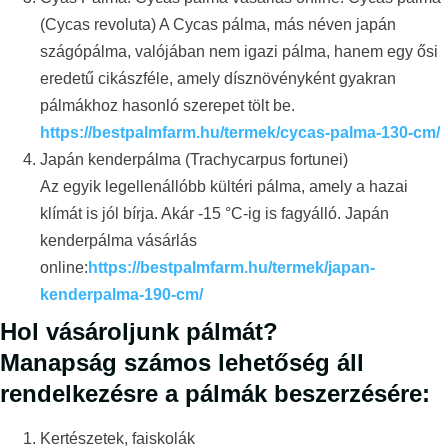
(Cycas revoluta) A Cycas pálma, más néven japán
szágópálma, valójában nem igazi pálma, hanem egy ősi
eredetű cikászféle, amely dísznövényként gyakran
pálmákhoz hasonló szerepet tölt be.
https://bestpalmfarm.hu/termek/cycas-palma-130-cm/
Japán kenderpálma (Trachycarpus fortunei)
Az egyik legellenállóbb kültéri pálma, amely a hazai
klímát is jól bírja. Akár -15 °C-ig is fagyálló. Japán
kenderpálma vásárlás
online:
https://bestpalmfarm.hu/termek/japan-
kenderpalma-190-cm/
Hol vásároljunk pálmát?
Manapság számos lehetőség áll
rendelkezésre a pálmák beszerzésére:
Kertészetek, faiskolák